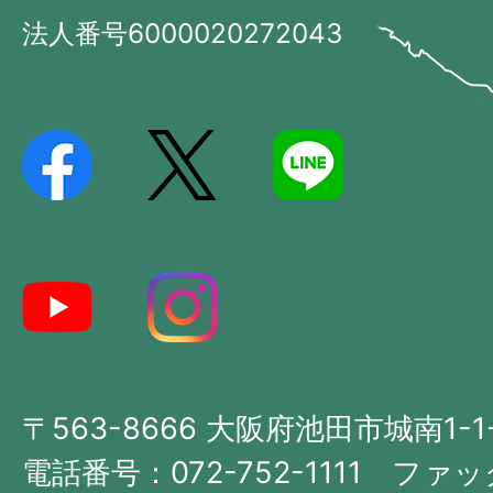
市
法人番号6000020272043
の
Ikeda
位
City
置
を
記
し
た
地
図。
大
〒563-8666 大阪府池田市城南1-1
阪
府
電話番号：072-752-1111 ファック