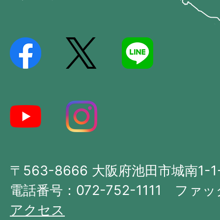
Ikeda
位
City
置
を
記
し
た
地
図。
大
〒563-8666 大阪府池田市城南1-1
阪
府
電話番号：072-752-1111 ファック
の
アクセス