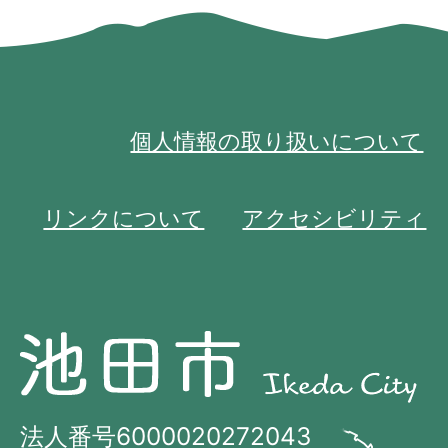
個人情報の取り扱いについて
リンクについて
アクセシビリティ
池
池
田
田
市
市
法人番号6000020272043
の