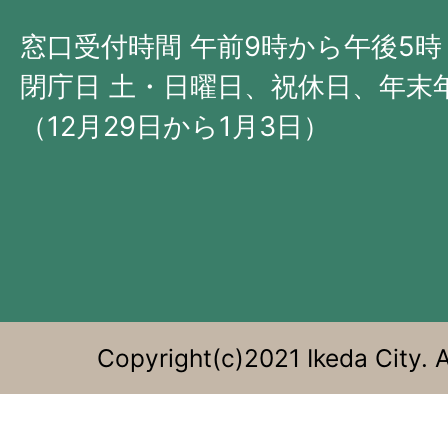
北
西
窓口受付時間 午前9時から午後5時
部
閉庁日 土・日曜日、祝休日、年末
に
（12月29日から1月3日）
位
置
す
る。
Copyright(c)2021 Ikeda City. A