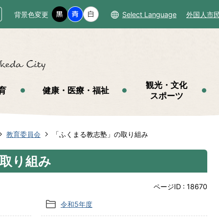
背景色変更
Select Language
外国人市
観光・文化
育
健康・医療・福祉
スポーツ
教育委員会
「ふくまる教志塾」の取り組み
取り組み
ページID :
18670
令和5年度