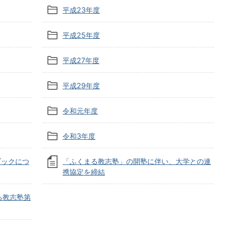
平成23年度
平成25年度
平成27年度
平成29年度
令和元年度
令和3年度
ブックにつ
「ふくまる教志塾」の開塾に伴い、大学との連
携協定を締結
る教志塾第