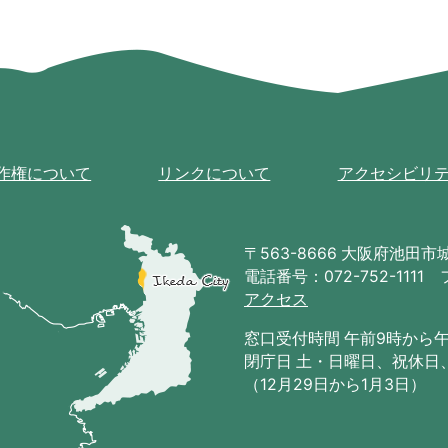
作権について
リンクについて
アクセシビリ
池
田
〒563-8666 大阪府池田市城南
市
電話番号：072-752-1111 
の
アクセス
位
置
窓口受付時間 午前9時から
を
閉庁日 土・日曜日、祝休日
記
（12月29日から1月3日）
し
た
地
図。