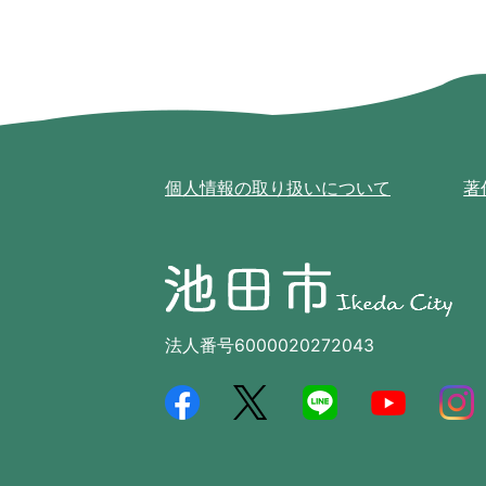
個人情報の取り扱いについて
著
池
田
市
Ikeda
法人番号6000020272043
City