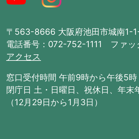
図。
大
〒563-8666 大阪府池田市城南1-1
阪
府
電話番号：072-752-1111 ファック
の
アクセス
北
西
窓口受付時間 午前9時から午後5時
部
閉庁日 土・日曜日、祝休日、年末
に
（12月29日から1月3日）
位
置
す