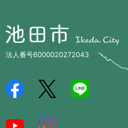
池
池
田
田
市
市
法人番号6000020272043
の
Ikeda
位
City
置
を
記
し
た
地