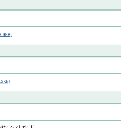
.9KB)
.3KB)
も向けイベントガイド