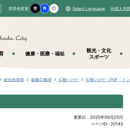
背景色変更
Select Language
外国人市
観光・文化
育
健康・医療・福祉
スポーツ
総合政策部
秘書広報課
広報いけだ
広報いけだ（PDF：イ
更新日：2025年09月25日
ページID :
20143