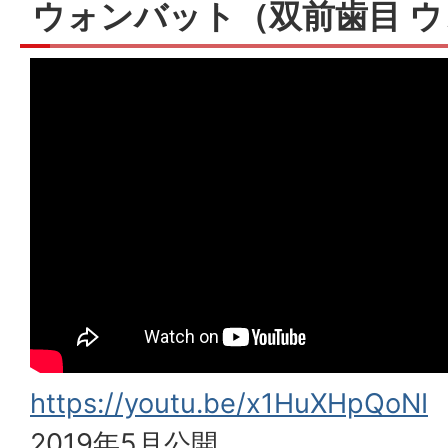
ウォンバット（双前歯目 
https://youtu.be/x1HuXHpQoNI
2019年5月公開