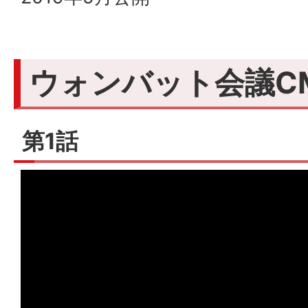
ウォンバット会議C
第1話