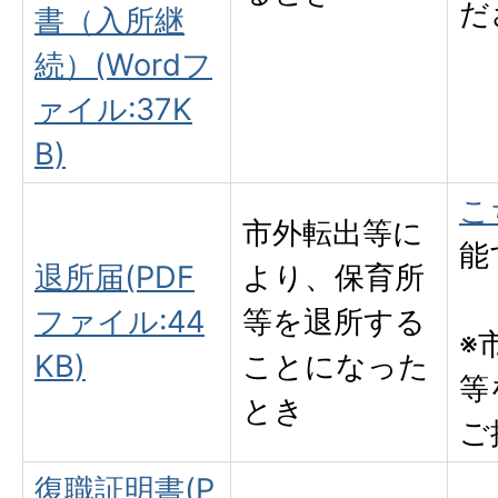
だ
書（入所継
続）(Wordフ
ァイル:37K
B)
こ
市外転出等に
能
退所届(PDF
より、保育所
ファイル:44
等を退所する
※
KB)
ことになった
等
とき
ご
復職証明書(P