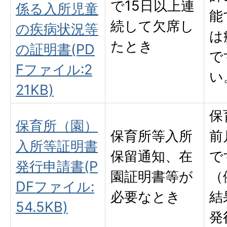
で15日以上連
係る入所児童
能
続して欠席し
の疾病状況等
は
たとき
の証明書(PD
で
Fファイル:2
い
21KB)
保
保育所（園）
保育所等入所
前
入所等証明書
保留通知、在
で
発行申請書(P
園証明書等が
（
DFファイル:
必要なとき
結
54.5KB)
発