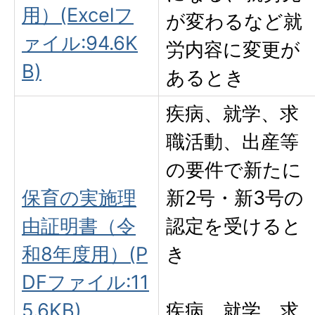
用）(Excelフ
が変わるなど就
ァイル:94.6K
労内容に変更が
B)
あるとき
疾病、就学、求
職活動、出産等
の要件で新たに
保育の実施理
新2号・新3号の
由証明書（令
認定を受けると
和8年度用）(P
き
DFファイル:11
5.6KB)
疾病、就学、求