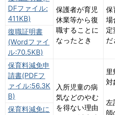
DFファイル:
保護者が育児
保
411KB)
休業等から復
場
職することに
定
復職証明書
なったとき
だ
(Wordファイ
ル:70.5KB)
保育料減免申
里
請書(PDFフ
対
ァイル:56.3K
入所児童の病
B)
気などのやむ
左
を得ない理由
保育料減免に
師