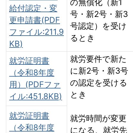
の無償化（新1
給付認定・変
号・新2号・新3
更申請書(PDF
号認定）を受け
ファイル:211.9
るとき
KB)
就労要件で新た
就労証明書
に新2号・新3号
（令和8年度
の認定を受ける
用）(PDFファ
とき
イル:451.8KB)
就労証明書
就労時間が変更
（令和8年度
になる、就労先