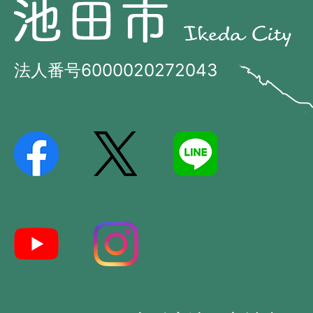
池
田
田
市
市
法人番号6000020272043
の
Ikeda
位
City
置
を
記
し
た
地
図。
大