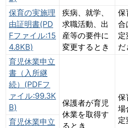
保育の実施理
疾病、就学、
保
由証明書(PD
求職活動、出
合
Fファイル:15
産等の要件に
定
4.8KB)
変更するとき
だ
育児休業申立
書（入所継
続）(PDFフ
ァイル:99.3K
保
保護者が育児
B)
場
休業を取得す
定
育児休業申立
るとき