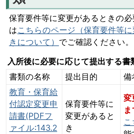
保育要件等に変更があるときの必
は
こちらのページ（保育要件等に
きについて）
でご確認ください。
入所後に必要に応じて提出する書
書類の名称
提出目的
備
教育・保育給
変
付認定変更申
保育要件等に
ま
請書(PDFフ
変更があると
こ
ァイル:143.2
き
能