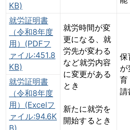
KB)
就労証明書
就労時間が変
（令和8年度
更になる、就
用）(PDFフ
労先が変わる
ァイル:451.8
保
など就労内容
KB)
が
に変更がある
育
就労証明書
とき
請
（令和8年度
用）(Excelフ
新たに就労を
ァイル:94.6K
開始するとき
B)