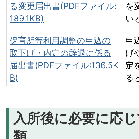
る変更届出書(PDFファイル:
を
189.1KB)
い
保育所等利用調整の申込の
申
取下げ・内定の辞退に係る
げ
届出書(PDFファイル:136.5K
定
B)
る
入所後に必要に応じ
類