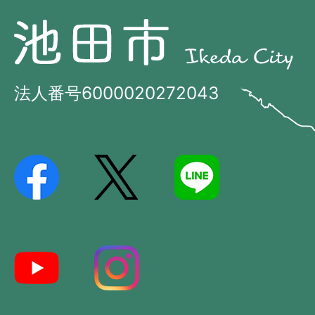
池
池
田
田
市
市
法人番号6000020272043
の
Ikeda
位
City
置
を
記
し
た
地
図。