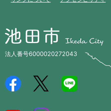
池
池
田
田
市
市
法人番号6000020272043
の
Ikeda
位
City
置
を
記
し
た