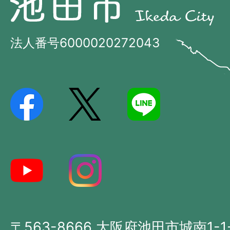
田
田
市
市
法人番号6000020272043
の
Ikeda
位
City
置
を
記
し
た
地
図。
大
〒563-8666 大阪府池田市城南1-1
阪