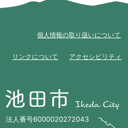
個人情報の取り扱いについて
リンクについて
アクセシビリティ
池
池
田
田
市
市
法人番号6000020272043
の