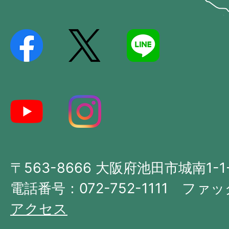
Ikeda
位
City
置
を
記
し
た
地
図。
大
〒563-8666 大阪府池田市城南1-1
阪
府
電話番号：072-752-1111 ファック
の
アクセス
北