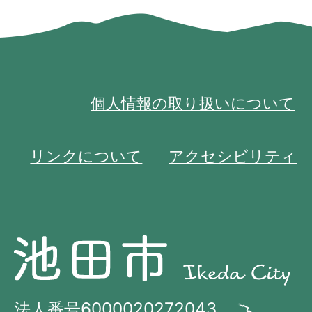
個人情報の取り扱いについて
リンクについて
アクセシビリティ
池
池
田
田
市
市
法人番号6000020272043
の