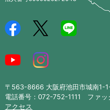
Ikeda
位
City
置
を
記
し
た
地
図。
大
〒563-8666 大阪府池田市城南1-1
阪
府
電話番号：072-752-1111 ファック
の
アクセス