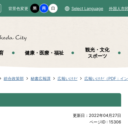
背景色変更
Select Language
外国人市
観光・文化
育
健康・医療・福祉
スポーツ
総合政策部
秘書広報課
広報いけだ
広報いけだ（PDF：イ
更新日：2022年04月27日
ページID :
15306