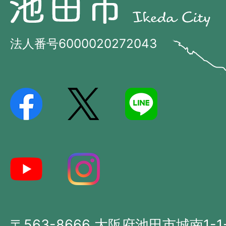
池
田
田
市
市
法人番号6000020272043
の
Ikeda
位
City
置
を
記
し
た
地
図。
大
〒563-8666 大阪府池田市城南1-1