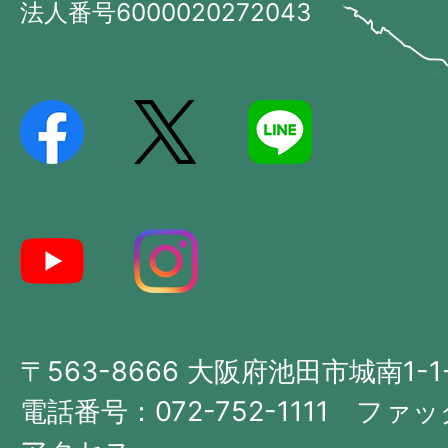
市
法人番号6000020272043
の
Ikeda
位
City
置
を
記
し
た
地
図。
大
〒563-8666 大阪府池田市城南1-1
阪
府
電話番号：072-752-1111 ファック
の