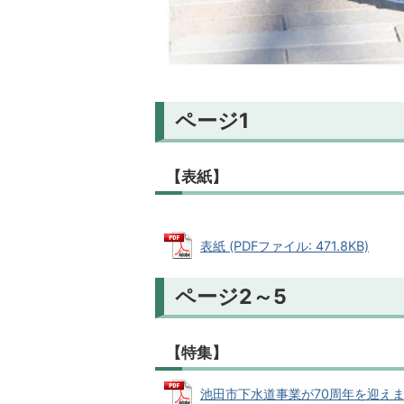
ページ1
【表紙】
表紙 (PDFファイル: 471.8KB)
ページ2～5
【特集】
池田市下水道事業が70周年を迎えます (